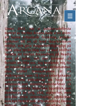
Under 2013, när vi publiceradeförsta
numret av Veritas Arcana,hade vi en dröm:
att kunna erbjudavår forskning, artiklar
ochtvivel till en så bred läsarkretssom
möjligt, och göra magasinettillgängligt på
flera olika språk.Idag kan vi med stolthet
berätta att Veritas Arcanafinns på Readly
även på tyska, och mer kommer…så
fortsätt att följa oss. Jag bestämde mig för
att inteskriva om artiklarna i dettanummer,
utan istället lämnautrymme åt en
nioåringsord, som i få några raderlyckades
sammanfatta ettbudskap om hopp och
entusiasm,som mänsklighetenbehöver så
väl i dettamörka historiska ögonblick,som
domineras av krig, våld, osäkerhet, men
ocksåav stora vetenskapliga upptäckter
som kan förändravår arts utveckling.Denna
historia som följer inträffade när