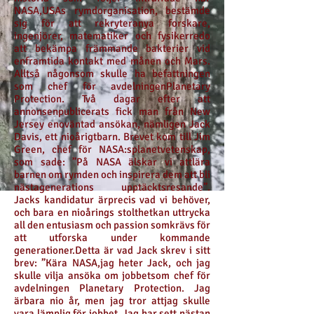
NASA,USAs rymdorganisation, bestämde
sig för att rekryteranya forskare,
ingenjörer, matematiker och fysikerredo
att bekämpa främmande bakterier vid
enframtida kontakt med månen och Mars.
Alltså någonsom skulle ha befattningen
som chef för avdelningenPlanetary
Protection. Två dagar efter att
annonsenpublicerats fick man från New
Jersey enoväntad ansökan, nämligen Jack
Davis, ett nioårigtbarn. Brevet kom till Jim
Green, chef för NASA:splanetvetenskap,
som sade: ”På NASA älskar vi attlära
barnen om rymden och inspirera dem att bli
nästagenerations upptäcktsresande”.
Jacks kandidatur ärprecis vad vi behöver,
och bara en nioårings stolthetkan uttrycka
all den entusiasm och passion somkrävs för
att utforska under kommande
generationer.Detta är vad Jack skrev i sitt
brev: ”Kära NASA,jag heter Jack, och jag
skulle vilja ansöka om jobbetsom chef för
avdelningen Planetary Protection. Jag
ärbara nio år, men jag tror attjag skulle
vara lämplig för jobbet. Jag har sett nästan