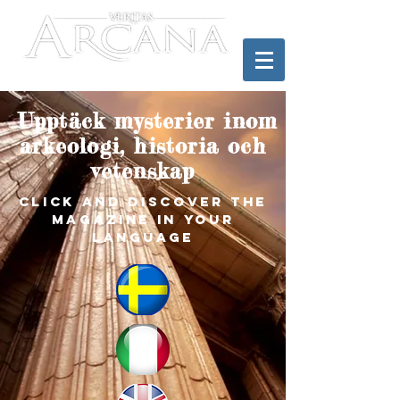
Upptäck mysterier inom
arkeologi, historia och
vetenskap
click and discover the
magazine in your
language